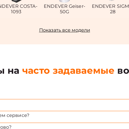
NDEVER COSTA-
ENDEVER Geiser-
ENDEVER SIGM
1093
50G
28
Показать все модели
ы на
часто задаваемые
во
ем сервисе?
тово?