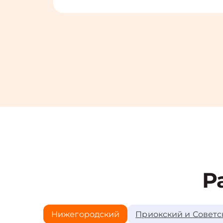
Р
Нижегородский
Приокский и Советс