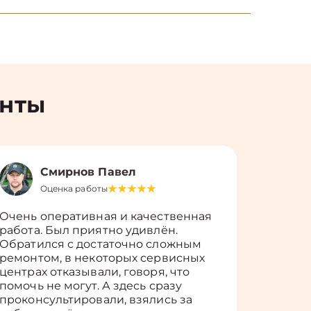
енты
Смирнов Павел
Оценка работы
О
Очень оперативная и качественная
Работу 
работа. Был приятно удивлён.
вопросы
Обратился с достаточно сложным
такие п
ремонтом, в некоторых сервисных
только 
центрах отказывали, говоря, что
информ
помочь не могут. А здесь сразу
оставит
проконсультировали, взялись за
здорово