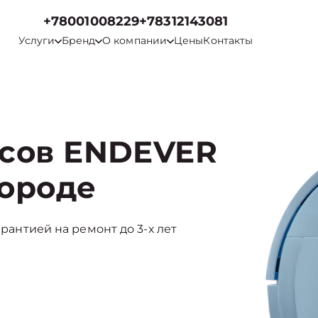
+78001008229
+78312143081
Услуги
Бренд
О компании
Цены
Контакты
осов ENDEVER
ороде
арантией на ремонт до 3-х лет