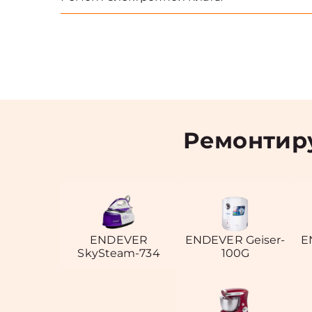
Ремонтир
ENDEVER
ENDEVER Geiser-
E
SkySteam-734
100G