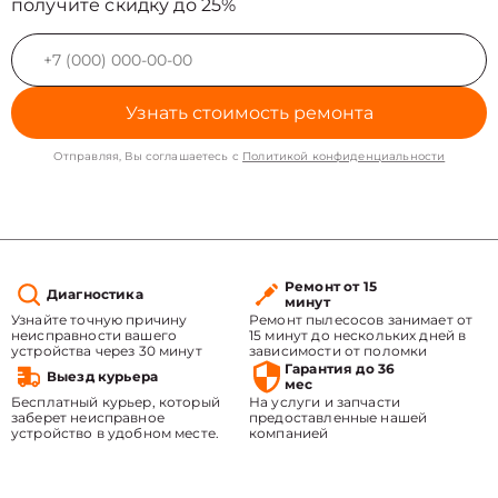
получите скидку до 25%
Узнать стоимость ремонта
Отправляя, Вы соглашаетесь с
Политикой конфиденциальности
Ремонт от 15
Диагностика
минут
Узнайте точную причину
Ремонт пылесосов занимает от
неисправности вашего
15 минут до нескольких дней в
устройства через 30 минут
зависимости от поломки
Гарантия до 36
Выезд курьера
мес
Бесплатный курьер, который
На услуги и запчасти
заберет неисправное
предоставленные нашей
устройство в удобном месте.
компанией