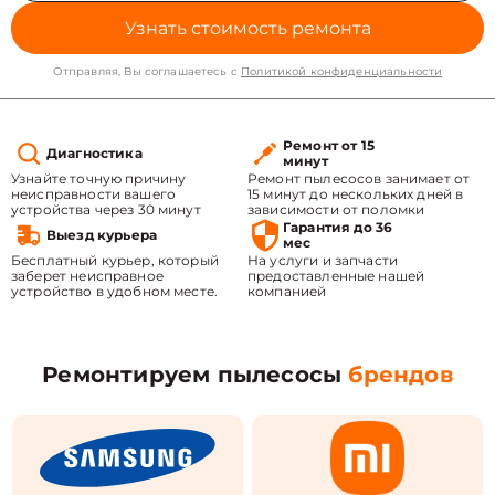
Узнать стоимость ремонта
Отправляя, Вы соглашаетесь с
Политикой конфиденциальности
Ремонт от 15
Диагностика
минут
Узнайте точную причину
Ремонт пылесосов занимает от
неисправности вашего
15 минут до нескольких дней в
устройства через 30 минут
зависимости от поломки
Гарантия до 36
Выезд курьера
мес
Бесплатный курьер, который
На услуги и запчасти
заберет неисправное
предоставленные нашей
устройство в удобном месте.
компанией
Ремонтируем пылесосы
брендов