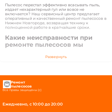
Пылесос перестал эффективно всасывать пыль,
издает нехарактерный гул или вовсе не
включается? Наш сервисный центр предлагает
оперативный и качественный ремонт пылесосов в
Нижнем Новгороде, возвращая технику к
полноценной работе в кратчайшие сроки.
Какие неисправности при
ремонте пылесосов мы
устраняем в Нижнем
Развернуть
Новгороде
Технически сложные устройства требуют
грамотного подхода к восстановлению
работоспособности. Наши мастера в Нижнем
Ремонт
Новгороде ежедневно сталкиваются с широким
пылесосов
Все правы защищены (с)
спектром дефектов бытовой и профессиональной
уборочной техники:
Потеря мощности всасывания, связанная с
Ежедневно, с 10:00 до 20:00
износом турбины или засорением