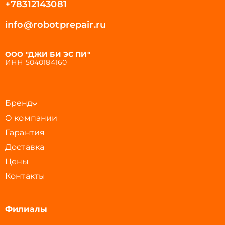
внутренних трактов.
+78312143081
Повреждение сетевого шнура или выход из
info@robotprepair.ru
строя катушки механизма автоматического
сматывания провода.
Выход из строя двигателя (электродвигателя)
ООО "ДЖИ БИ ЭС ПИ"
из-за перегрева, короткого замыкания или
ИНН 5040184160
естественного износа щеток.
Проблемы с электронным модулем
управления, отвечающим за регулировку
оборотов и индикацию режимов.
Бренд
Поломка кнопок включения, переключателей
О компании
режимов «пол/ковер» или клавиш на
рукоятке управления.
Гарантия
Повреждение корпуса, креплений
Доставка
контейнера или циклонного фильтра,
Цены
нарушающее герметичность системы.
Контакты
Неисправность датчиков наполнения
пылесборника или систем защиты от
перегрева мотора.
Выход из строя роликов, колес и подвижных
Филиалы
частей щеточных узлов (турбощеток).