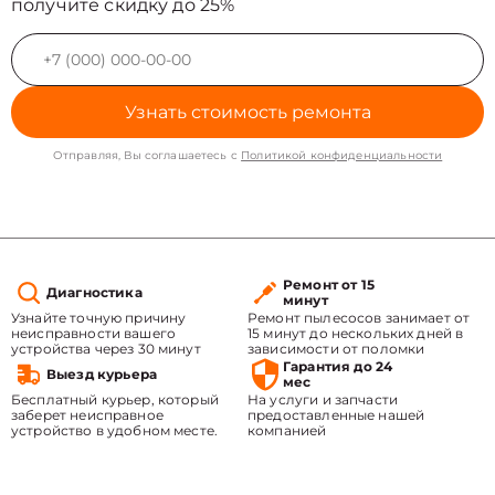
получите скидку до 25%
Узнать стоимость ремонта
Отправляя, Вы соглашаетесь с
Политикой конфиденциальности
Ремонт от 15
Диагностика
минут
Узнайте точную причину
Ремонт пылесосов занимает от
неисправности вашего
15 минут до нескольких дней в
устройства через 30 минут
зависимости от поломки
Гарантия до 24
Выезд курьера
мес
Бесплатный курьер, который
На услуги и запчасти
заберет неисправное
предоставленные нашей
устройство в удобном месте.
компанией